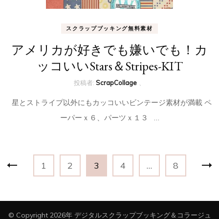
スクラップブッキング無料素材
アメリカが好きでも嫌いでも！カ
ッコいいStars＆Stripes-KIT
投稿者:
ScrapCollage
、
星とストライプ以外にもカッコいいビンテージ素材が満載 ペ
ーパーｘ６、パーツｘ１３ …
投
固
固
固
固
固
1
2
3
4
…
8
稿
定
定
定
定
定
ナ
ペ
ペ
ペ
ペ
ペ
ビ
ー
ー
ー
ー
ー
© Copyright 2026年
デジタルスクラップブッキング＆コラージュ