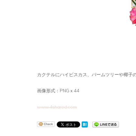
カクテルにハイビスカス、パームツリーや椰子
画像形式：PNGｘ44
www.4shared.com