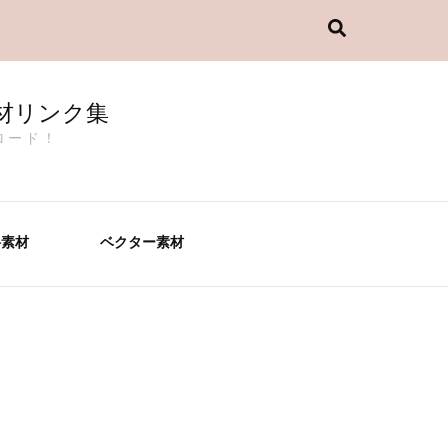
材リンク集
ウンロード！
料素材
ベクター素材