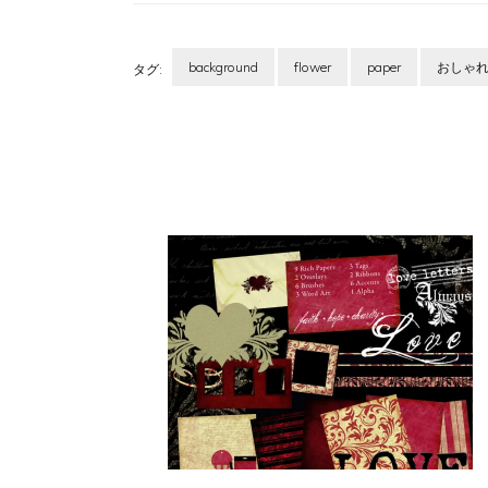
background
flower
paper
おしゃ
タグ:
投
稿
ナ
ビ
ゲ
ー
シ
ョ
ン