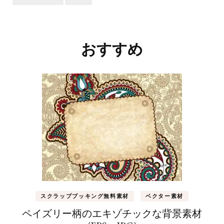
投
稿
ナ
おすすめ
ビ
ゲ
ー
シ
ョ
ン
スクラップブッキング無料素材
ベクター素材
ペイズリー柄のエキゾチックな背景素材