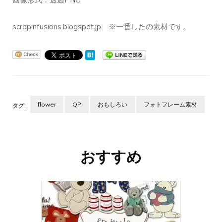
scrapinfusions.blogspot.jp
※一番したの素材です。
flower
QP
おもしろい
フォトフレーム素材
タグ:
投
稿
ナ
おすすめ
ビ
ゲ
ー
シ